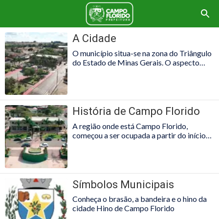
A Cidade
O município situa-se na zona do Triângulo
do Estado de Minas Gerais. O aspecto
geral do seu território é de planura,
apresentando vales e planaltos. p
{color:rgb(98, 113, 141); font-
family:roboto,sans-serif; font-size:18px;}
História de Campo Florido
A região onde está Campo Florido,
começou a ser ocupada a partir do início
do Século XIX por pessoas procedentes de
Desemboque, que partiram em bandeiras
em direção ao Triângulo Mineiro.
Símbolos Municipais
Conheça o brasão, a bandeira e o hino da
cidade Hino de Campo Florido