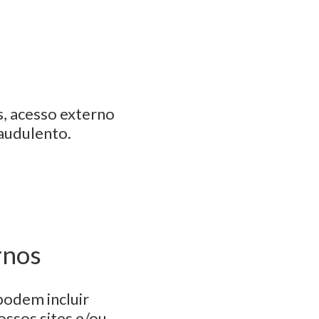
, acesso externo
raudulento.
rnos
podem incluir
ossos sites e/ou