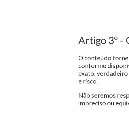
Artigo 3º -
O conteúdo fornec
conforme disponív
exato, verdadeiro 
e risco.
Não seremos respo
impreciso ou equi