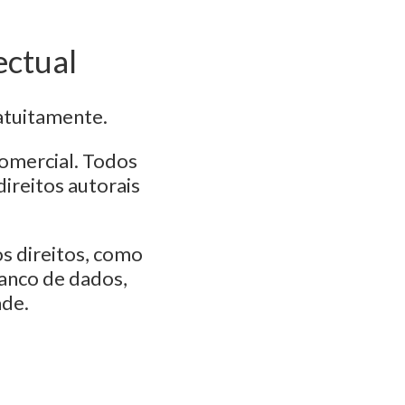
ectual
atuitamente.
comercial. Todos
ireitos autorais
s direitos, como
banco de dados,
ade.