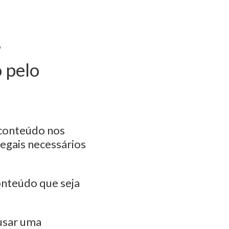
,
 pelo
e conteúdo nos
legais necessários
onteúdo que seja
 usar uma