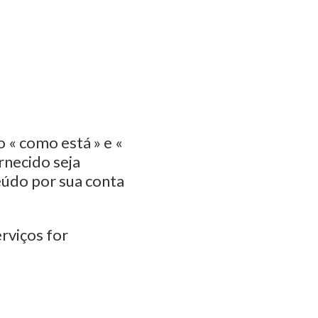
 « como está » e «
rnecido seja
eúdo por sua conta
rviços for