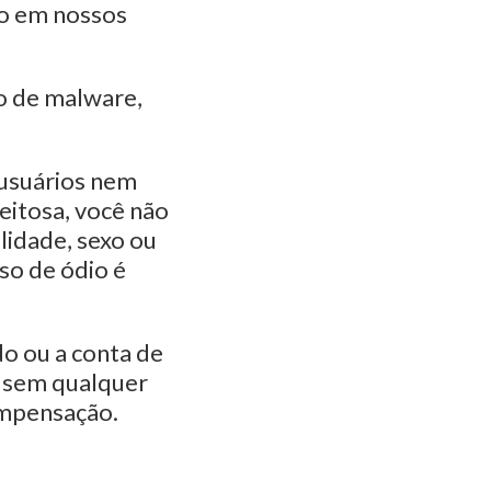
do em nossos
po de malware,
 usuários nem
eitosa, você não
lidade, sexo ou
rso de ódio é
do ou a conta de
to sem qualquer
ompensação.