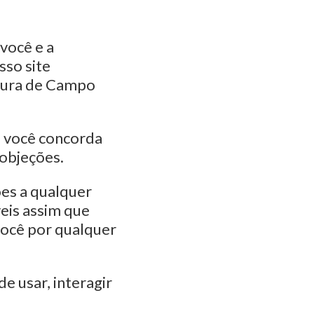
você e a
sso site
itura de Campo
ue você concorda
objeções.
ões a qualquer
eis assim que
você por qualquer
e usar, interagir