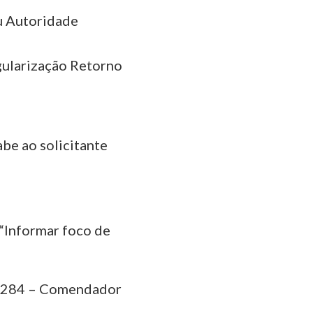
u Autoridade
egularização Retorno
be ao solicitante
 “Informar foco de
a, 284 – Comendador